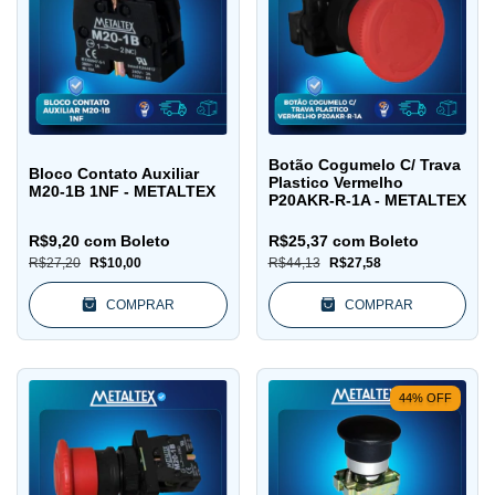
Botão Cogumelo C/ Trava
Bloco Contato Auxiliar
Plastico Vermelho
M20-1B 1NF - METALTEX
P20AKR-R-1A - METALTEX
R$9,20
com
Boleto
R$25,37
com
Boleto
R$27,20
R$10,00
R$44,13
R$27,58
COMPRAR
COMPRAR
44
%
OFF