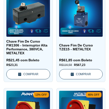
Chave Fim De Curso
FM1306 - Interruptor Alta
Chave Fim De Curso
Performance, 380VCA,
TZE15 - METALTEX
METALTEX
R$21,45
com
Boleto
R$61,85
com
Boleto
R$23,31
R$116,58
R$67,23
COMPRAR
COMPRAR
13
%
OFF
46
%
OFF