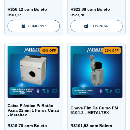
R$58,12
com
Boleto
R$21,88
com
Boleto
R$63,17
R$23,78
COMPRAR
COMPRAR
43
%
OFF
19
%
OFF
Caixa Plástica P/ Botão
Chave Fim De Curso FM
Vazia 22mm 1 Furos Cinza
5104-2 - METALTEX
- Metaltex
R$19,76
com
Boleto
R$101,93
com
Boleto