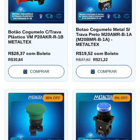
Botao Cogumelo Metal S/
Botão Cogumelo C/Trava
Trava Preto M20AMR-B-1A
Plástico VM P20AKR-R-1B
(M20BMR-B-1A) -
METALTEX
METALTEX
R$28,37
com
Boleto
R$19,52
com
Boleto
R$30,84
R$37,82
R$21,22
COMPRAR
COMPRAR
36
%
OFF
8
%
OFF