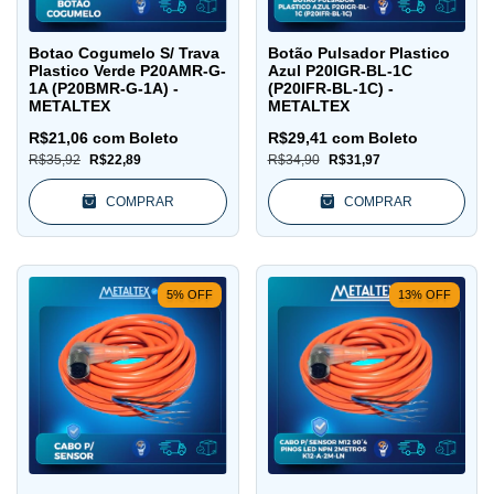
Botao Cogumelo S/ Trava
Botão Pulsador Plastico
Plastico Verde P20AMR-G-
Azul P20IGR-BL-1C
1A (P20BMR-G-1A) -
(P20IFR-BL-1C) -
METALTEX
METALTEX
R$21,06
com
Boleto
R$29,41
com
Boleto
R$35,92
R$22,89
R$34,90
R$31,97
COMPRAR
COMPRAR
5
%
OFF
13
%
OFF