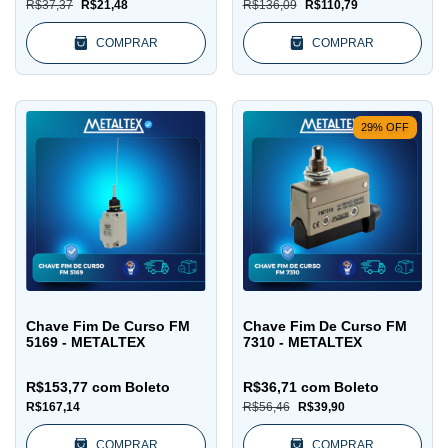
R$37,37
R$21,48
R$136,09
R$110,79
COMPRAR
COMPRAR
29
%
OFF
Chave Fim De Curso FM
Chave Fim De Curso FM
5169 - METALTEX
7310 - METALTEX
R$153,77
com
Boleto
R$36,71
com
Boleto
R$167,14
R$56,46
R$39,90
COMPRAR
COMPRAR