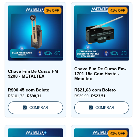
3
%
OFF
41
%
OFF
Chave Fim De Curso Fm-
Chave Fim De Curso FM
1701 15a Com Haste -
9208 - METALTEX
Metaltex
R$90,45
com
Boleto
R$21,63
com
Boleto
R$101,73
R$98,31
R$39,90
R$23,51
COMPRAR
COMPRAR
42
%
OFF