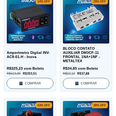
14
%
OFF
29
%
OFF
BLOCO CONTATO
Amperimetro Digital INV-
AUXILIAR DM3CF-11
AC9-01-H - Inova
FRONTAL 1NA+1NF -
METALTEX
R$325,23
com
Boleto
R$34,85
com
Boleto
R$410,85
R$353,51
R$53,19
R$37,88
COMPRAR
COMPRAR
63
%
OFF
38
%
OFF