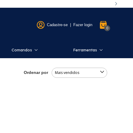
Cadastre-se
|
Fazer login
0
Comandos
Ferramentas
Ordenar por