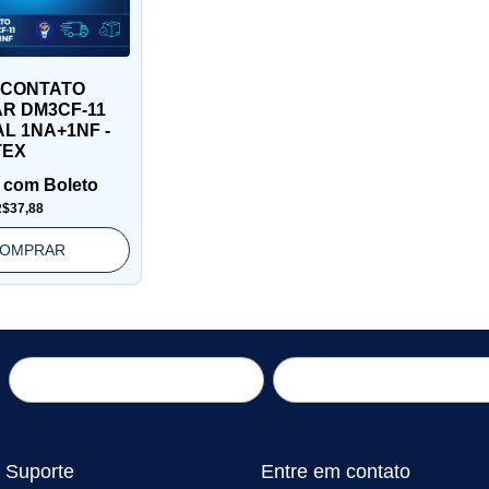
 CONTATO
AR DM3CF-11
L 1NA+1NF -
TEX
5
com
Boleto
$37,88
OMPRAR
 Suporte
Entre em contato