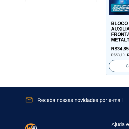
BLOCO
AUXILI
FRONTA
METAL
R$34,8
R$53,19
R
C
Receba nossas novidades por e-mail
Ajuda e