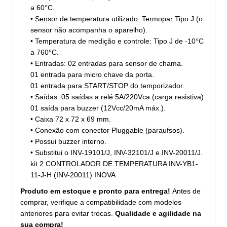
a 60°C.
• Sensor de temperatura utilizado: Termopar Tipo J (o
sensor não acompanha o aparelho).
• Temperatura de medição e controle: Tipo J de -10°C
a 760°C.
• Entradas: 02 entradas para sensor de chama.
01 entrada para micro chave da porta.
01 entrada para START/STOP do temporizador.
• Saídas: 05 saídas a relé 5A/220Vca (carga resistiva)
01 saída para buzzer (12Vcc/20mA máx.).
• Caixa 72 x 72 x 69 mm.
• Conexão com conector Pluggable (paraufsos).
• Possui buzzer interno.
• Substitui o INV-19101/J, INV-32101/J e INV-20011/J.
kit 2 CONTROLADOR DE TEMPERATURA INV-YB1-
11-J-H (INV-20011) INOVA
Produto em estoque e pronto para entrega!
Antes de
comprar, verifique a compatibilidade com modelos
anteriores para evitar trocas.
Qualidade e agilidade na
sua compra!