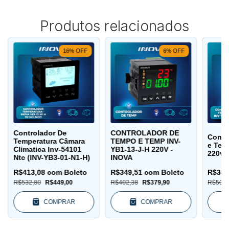
Produtos relacionados
16
%
OFF
6
%
OFF
Controlador De
CONTROLADOR DE
Contr
Temperatura Câmara
TEMPO E TEMP INV-
e Tem
Climatica Inv-54101
YB1-13-J-H 220V -
220v -
Ntc (INV-YB3-01-N1-H)
INOVA
R$413,08
com
Boleto
R$349,51
com
Boleto
R$380
R$532,80
R$449,00
R$402,38
R$379,90
R$506,
COMPRAR
COMPRAR