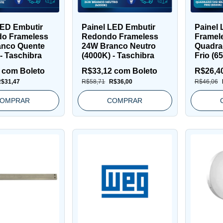
LED Embutir
Painel LED Embutir
Painel 
o Frameless
Redondo Frameless
Framel
anco Quente
24W Branco Neutro
Quadra
- Taschibra
(4000K) - Taschibra
Frio (6
Taschi
5
com
Boleto
R$33,12
com
Boleto
R$26,4
$31,47
R$58,71
R$36,00
R$46,06
OMPRAR
COMPRAR