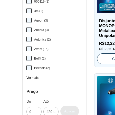
000119 (1)
3m (1)
Ageon (3)
Disjunt
MONOP
Ancora (3)
Metalte
Unipola
Autonics (2)
R$12,3
Avant (15)
R$17,36
R
Belfit (2)
C
Beltools (2)
Ver mais
Preço
De
Até
Aplicar