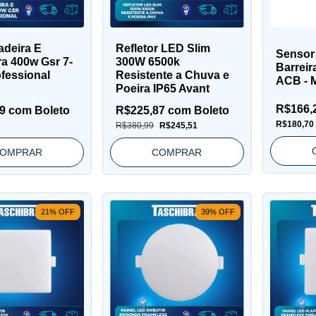
adeira E
Refletor LED Slim
Sensor 
ra 400w Gsr 7-
300W 6500k
Barreir
ofessional
Resistente a Chuva e
ACB -
Poeira IP65 Avant
R$166,
89
com
Boleto
R$225,87
com
Boleto
R$180,70
R$380,99
R$245,51
OMPRAR
COMPRAR
21
%
OFF
39
%
OFF