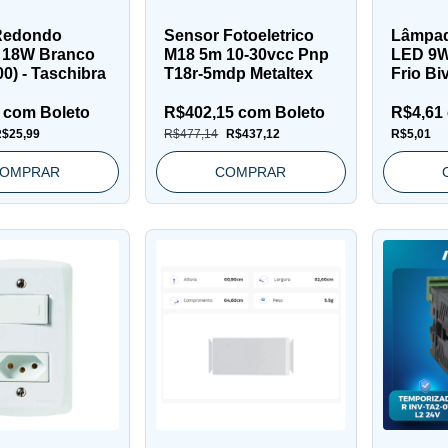
Redondo
Sensor Fotoeletrico
Lâmpad
 18W Branco
M18 5m 10-30vcc Pnp
LED 9W
00) - Taschibra
T18r-5mdp Metaltex
Frio Bi
1
com
Boleto
R$402,15
com
Boleto
R$4,61
$25,99
R$477,14
R$437,12
R$5,01
OMPRAR
COMPRAR