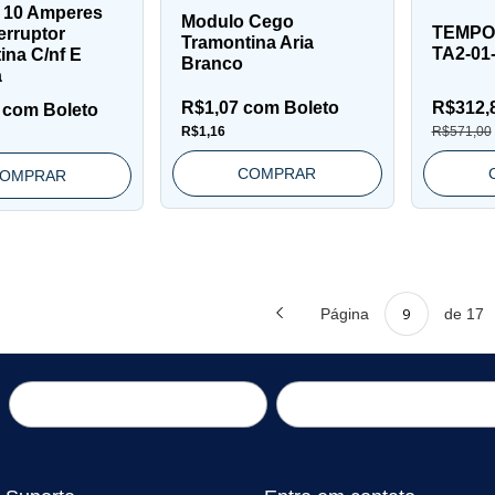
 10 Amperes
Modulo Cego
TEMPO
erruptor
Tramontina Aria
TA2-01
ina C/nf E
Branco
a
R$1,07
com
Boleto
R$312,
7
com
Boleto
R$1,16
R$571,00
COMPRAR
OMPRAR
Página
de 17