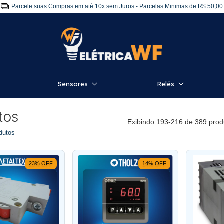
rete grátis para São Paulo acima de R$ 399,00 - CONSULTE AS NOSSAS COND
Sensores
Relés
tos
Exibindo 193-216 de 389 prod
dutos
23
%
OFF
14
%
OFF