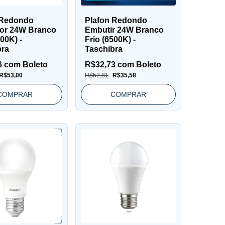
 Redondo
Plafon Redondo
or 24W Branco
Embutir 24W Branco
500K) -
Frio (6500K) -
bra
Taschibra
6
com
Boleto
R$32,73
com
Boleto
R$53,00
R$52,81
R$35,58
COMPRAR
COMPRAR