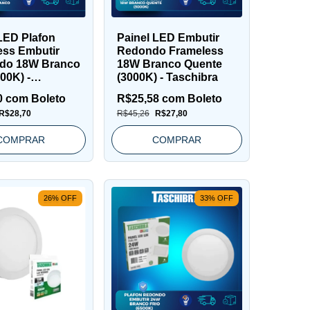
LED Plafon
Painel LED Embutir
ess Embutir
Redondo Frameless
do 18W Branco
18W Branco Quente
500K) -
(3000K) - Taschibra
bra
0
com
Boleto
R$25,58
com
Boleto
R$28,70
R$45,26
R$27,80
COMPRAR
COMPRAR
26
%
OFF
33
%
OFF