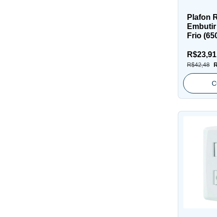
Plafon 
Embutir
Frio (65
R$23,9
R$42,48
R
C