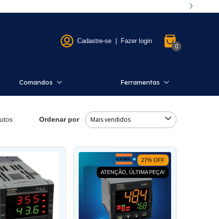
IÇOES
Cadastre-se
|
Fazer login
0
Comandos
Ferramentas
Ordenar por
utos
27
%
OFF
ATENÇÃO, ÚLTIMA PEÇA!