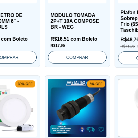
Plafon
METRO DE
MODULO TOMADA
Sobrep
MM 6" -
2P+T 10A COMPOSE
Frio (6
OLS
BR - WEG
Taschi
4
com
Boleto
R$16,51
com
Boleto
R$48,7
R$17,95
R$71,95
OMPRAR
COMPRAR
39
%
OFF
8
%
OFF