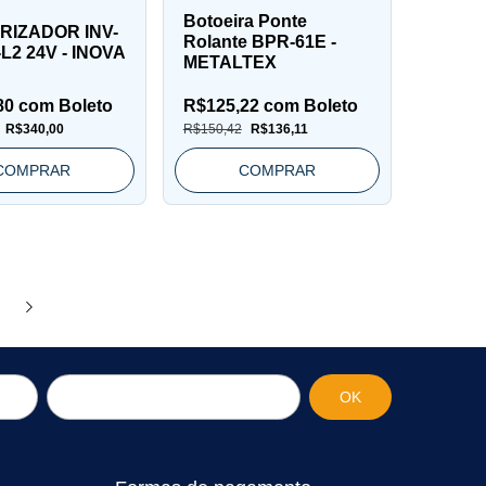
Botoeira Ponte
RIZADOR INV-
Rolante BPR-61E -
-L2 24V - INOVA
METALTEX
80
com
Boleto
R$125,22
com
Boleto
R$340,00
R$150,42
R$136,11
COMPRAR
COMPRAR