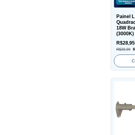
Painel 
Quadrad
18W Br
(3000K) 
R$28,9
R$39,99
R
C