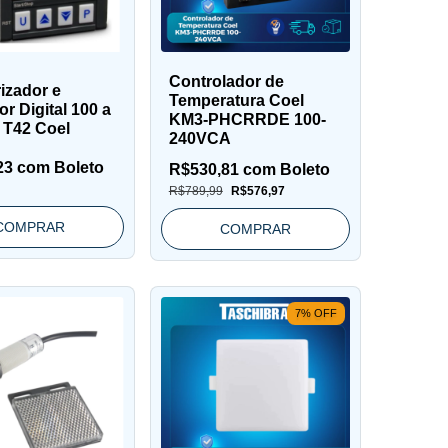
Controlador de
izador e
Temperatura Coel
r Digital 100 a
KM3-PHCRRDE 100-
 T42 Coel
240VCA
23
com
Boleto
R$530,81
com
Boleto
R$789,99
R$576,97
COMPRAR
COMPRAR
7
%
OFF