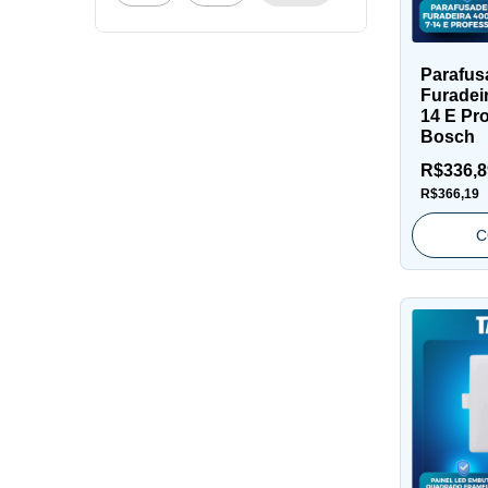
Parafus
Furadei
14 E Pr
Bosch
R$336,
R$366,19
C