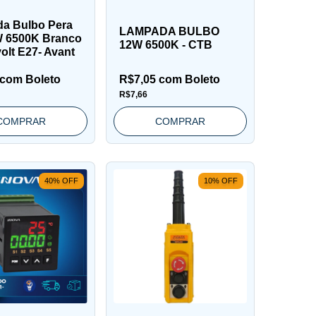
a Bulbo Pera
LAMPADA BULBO
 6500K Branco
12W 6500K - CTB
volt E27- Avant
com
Boleto
R$7,05
com
Boleto
R$7,66
COMPRAR
COMPRAR
40
%
OFF
10
%
OFF