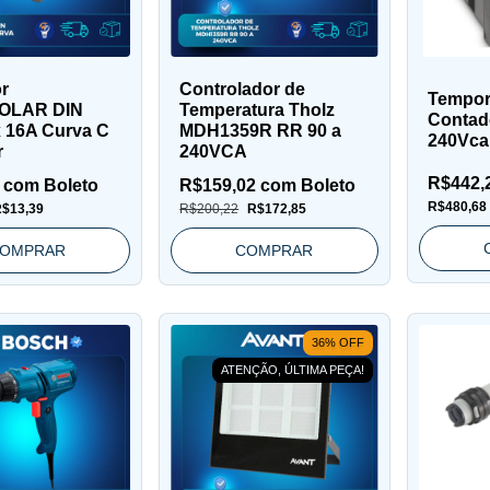
or
Controlador de
Tempor
OLAR DIN
Temperatura Tholz
Contado
x 16A Curva C
MDH1359R RR 90 a
240Vca
r
240VCA
R$442,
2
com
Boleto
R$159,02
com
Boleto
R$480,68
$13,39
R$200,22
R$172,85
OMPRAR
COMPRAR
36
%
OFF
ATENÇÃO, ÚLTIMA PEÇA!