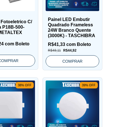
Painel LED Embutir
Fotoeletrico C/
Quadrado Frameless
a P18B-500-
24W Branco Quente
 METALTEX
(3000K) - TASCHIBRA
24
com
Boleto
R$41,33
com
Boleto
R$48,11
R$44,92
COMPRAR
COMPRAR
38
%
OFF
39
%
OFF