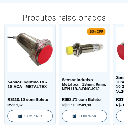
Produtos relacionados
10
%
OFF
Senso
Sensor Indutivo
Sensor Indutivo I30-
10mm 
Metaltex - 18mm, 8mm,
10-ACA - METALTEX
10-30
NPN I18-8-DNC-K12
SL10
R$110,10
com
Boleto
R$82,71
com
Boleto
R$196
R$119,67
R$99,58
R$89,90
R$213,
COMPRAR
COMPRAR