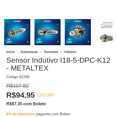
Início
Automacao
Sensores
Indutivo
Sensor Indutivo I18-5-DPC-K12
- METALTEX
Código
02288
R$107,82
R$94,95
12
% OFF
R$87,35
com
Boleto
8% de desconto
pagando com Boleto