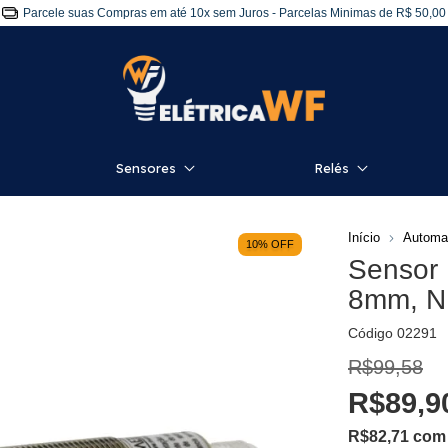
Parcele suas Compras em até 10x sem Juros - Parcelas Minimas de R$ 50,00
Sensores
Relés
Início
Automa
10
%
OFF
Sensor 
8mm, N
Código
02291
R$99,58
R$89,9
R$82,71
com