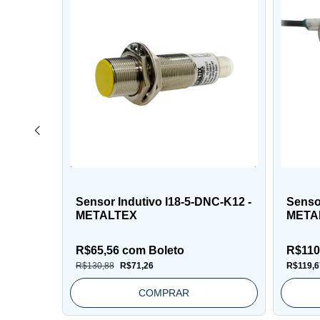
o IQ17-
Sensor Indutivo I18-5-DNC-K12 -
Sensor
METALTEX
META
R$65,56
com
Boleto
R$110
R$130,88
R$71,26
R$119,6
COMPRAR