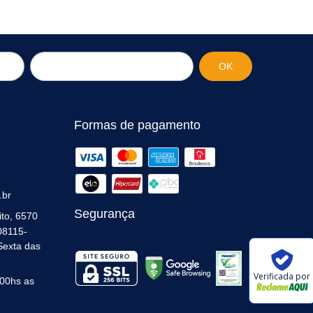
Formas de pagamento
.br
Segurança
ito, 6570
 08115-
Sexta das
Verificada por
00hs as