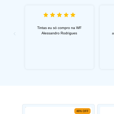
Tintas eu só compro na WF
Alessandro Rodrigues
m
48
%
OFF
46
%
OFF