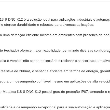
I18-8-DNC-K12 é a solução ideal para aplicações industriais e automa
le oferece durabilidade e robustez para diversas aplicações.
na uma detecção eficiente mesmo em ambientes com presença de poe
 Fechado) oferece maior flexibilidade, permitindo diversas configura
ica e versátil, não sendo necessário direcionar o sensor para um alvo 
sistiva de 200mA, o sensor é eficiente em termos de energia, gara
gura um desempenho confiável mesmo em aplicações de alta velocid
r Metaltex I18-8-DNC-K12 possui grau de proteção IP67, tornando-o re
ualidade e desempenho excepcional para a sua automação e aplicações