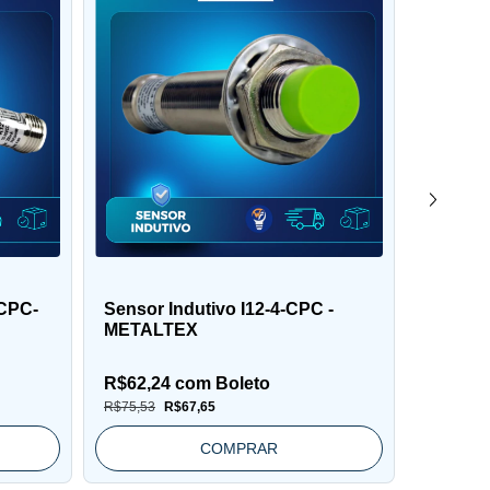
CPC-
Sensor Indutivo I12-4-CPC -
Sensor 
METALTEX
METAL
R$62,24
com
Boleto
R$70,0
R$75,53
R$67,65
R$109,18
COMPRAR