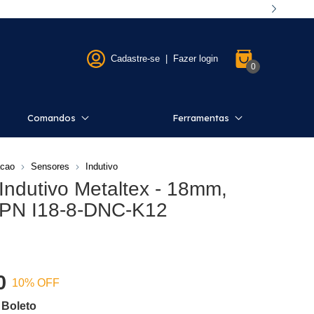
Cadastre-se
|
Fazer login
0
Comandos
Ferramentas
cao
Sensores
Indutivo
Indutivo Metaltex - 18mm,
PN I18-8-DNC-K12
0
10
% OFF
Boleto