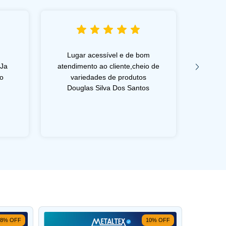
Lugar acessível e de bom
Lug
 Ja
atendimento ao cliente,cheio de
atendi
o
variedades de produtos
var
Douglas Silva Dos Santos
Dou
8
%
OFF
10
%
OFF